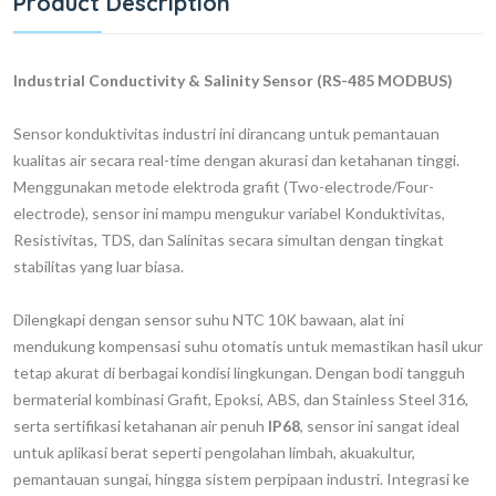
Product Description
Industrial Conductivity & Salinity Sensor (RS-485 MODBUS)
Sensor konduktivitas industri ini dirancang untuk pemantauan
kualitas air secara
real-time
dengan akurasi dan ketahanan tinggi.
Menggunakan metode elektroda grafit (
Two-electrode/Four-
electrode
), sensor ini mampu mengukur variabel Konduktivitas,
Resistivitas, TDS, dan Salinitas secara simultan dengan tingkat
stabilitas yang luar biasa.
Dilengkapi dengan sensor suhu NTC 10K bawaan, alat ini
mendukung kompensasi suhu otomatis untuk memastikan hasil ukur
tetap akurat di berbagai kondisi lingkungan. Dengan bodi tangguh
bermaterial kombinasi Grafit, Epoksi, ABS, dan
Stainless Steel 316
,
serta sertifikasi ketahanan air penuh
IP68
, sensor ini sangat ideal
untuk aplikasi berat seperti pengolahan limbah, akuakultur,
pemantauan sungai, hingga sistem perpipaan industri. Integrasi ke