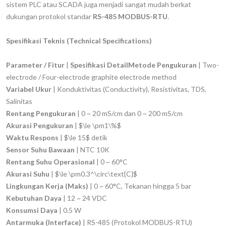
sistem PLC atau SCADA juga menjadi sangat mudah berkat
dukungan protokol standar
RS-485 MODBUS-RTU
.
Spesifikasi Teknis (Technical Specifications)
Parameter / Fitur
|
Spesifikasi DetailMetode Pengukuran
|
Two-
electrode
/
Four-electrode graphite electrode method
Variabel Ukur
| Konduktivitas (
Conductivity
), Resistivitas, TDS,
Salinitas
Rentang Pengukuran
| 0 ~ 20 mS/cm dan 0 ~ 200 mS/cm
Akurasi Pengukuran
| $\le \pm1\%$
Waktu Respons
| $\le 15$ detik
Sensor Suhu Bawaan
| NTC 10K
Rentang Suhu Operasional
| 0 ~ 60°C
Akurasi Suhu
| $\le \pm0.3^\circ\text{C}$
Lingkungan Kerja (Maks)
| 0 ~ 60°C, Tekanan hingga 5 bar
Kebutuhan Daya
| 12 ~ 24 VDC
Konsumsi Daya
| 0.5 W
Antarmuka (Interface)
| RS-485 (Protokol MODBUS-RTU)